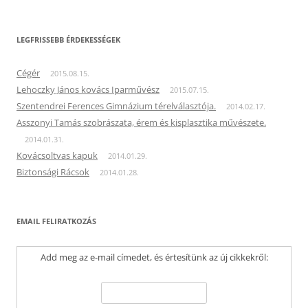
LEGFRISSEBB ÉRDEKESSÉGEK
Cégér
2015.08.15.
Lehoczky János kovács Iparművész
2015.07.15.
Szentendrei Ferences Gimnázium térelválasztója.
2014.02.17.
Asszonyi Tamás szobrászata, érem és kisplasztika művészete.
2014.01.31.
Kovácsoltvas kapuk
2014.01.29.
Biztonsági Rácsok
2014.01.28.
EMAIL FELIRATKOZÁS
Add meg az e-mail címedet, és értesítünk az új cikkekről: