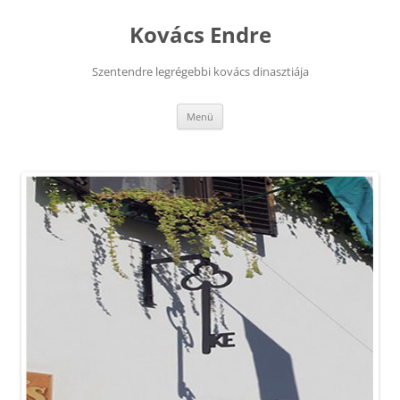
Kovács Endre
Szentendre legrégebbi kovács dinasztiája
Kilépés
Menü
a
tartalomba