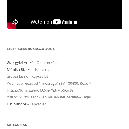
LEGFRISSEBB HOZZÁSZÓLÁSOK
Gyergyief Anikó
-
Oldaltérkép
Mónika Bicskei
-
Kapcsolat
erdesz laszlo
-
Kapcsolat
You have received 1 message(-s) # 180480. Read >
https://forms.gle/o1A6ihvYj3rMo5Gy8?
hs=2c4512fd0aadc25eb39a0eb3fe0c4288&
-
Cégér
Pini Sándor
-
Kapcsolat
KATEGÓRIÁK