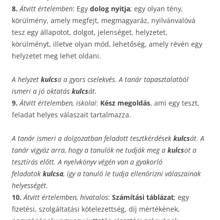
8.
Átvitt értelemben
: Egy
dolog nyitja
; egy olyan tény,
körülmény, amely megfejt, megmagyaráz, nyilvánvalóvá
tesz egy állapotot, dolgot, jelenséget, helyzetet,
körülményt, illetve olyan mód, lehetőség, amely révén egy
helyzetet meg lehet oldani.
A helyzet
kulcs
a a gyors cselekvés. A tanár tapasztalatból
ismeri a jó oktatás
kulcs
át.
9.
Átvitt értelemben, iskolai
:
Kész megoldás
, ami egy teszt,
feladat helyes válaszait tartalmazza.
A tanár ismeri a dolgozatban feladott tesztkérdések
kulcs
át. A
tanár vigyáz arra, hogy a tanulók ne tudják meg a
kulcs
ot a
tesztírás előtt. A nyelvkönyv végén van a gyakorló
feladatok
kulcsa
, így a tanuló le tudja ellenőrizni válaszainak
helyességét.
10.
Átvitt értelemben, hivatalos
:
Számítási táblázat
; egy
fizetési, szolgáltatási kötelezettség, díj mértékének,