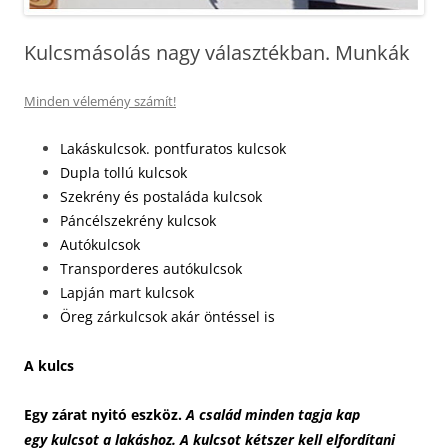
Kulcsmásolás nagy választékban. Munkák
Minden vélemény számít!
Lakáskulcsok. pontfuratos kulcsok
Dupla tollú kulcsok
Szekrény és postaláda kulcsok
Páncélszekrény kulcsok
Autókulcsok
Transporderes autókulcsok
Lapján mart kulcsok
Öreg zárkulcsok akár öntéssel is
A kulcs
Egy
zárat nyitó eszköz
.
A család minden tagja kap
egy
kulcs
ot a lakáshoz. A
kulcs
ot kétszer kell elfordítani