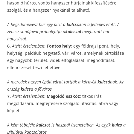
hasonló húros, vonós hangszer húrjainak kifeszítésére
szolgál, és a hangszer nyakánál található.
A hegedűművész húz egy picit a
kulcs
okon a fellépés előtt. A
zenész vonójával próbálgatja a
kulccsal
meghúzott húr
hangzását.
6.
Átvitt értelemben
:
Fontos hely
; egy földrajzi pont, hely,
helység, például: hegytető, vár, város, amelynek birtoklása
egy nagyobb terület, vidék elfoglalását, meghódítását,
ellenőrzését teszi lehetővé.
A meredek hegyen épült várat tartják a környék
kulcs
ának. Az
ország
kulcs
a a főváros.
7.
Átvitt értelemben
:
Megoldó eszköz
; titkos írás
megoldására, megfejtésére szolgáló utasítás, ábra vagy
képlet.
A kém többféle
kulcs
ot is használ üzeneteiben. Az egyik
kulcs
a
Bibliával kapcsolatos.