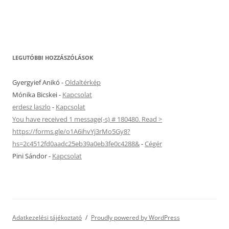
LEGUTÓBBI HOZZÁSZÓLÁSOK
Gyergyief Anikó
-
Oldaltérkép
Mónika Bicskei
-
Kapcsolat
erdesz laszlo
-
Kapcsolat
You have received 1 message(-s) # 180480. Read >
https://forms.gle/o1A6ihvYj3rMo5Gy8?
hs=2c4512fd0aadc25eb39a0eb3fe0c4288&
-
Cégér
Pini Sándor
-
Kapcsolat
Adatkezelési tájékoztató
Proudly powered by WordPress